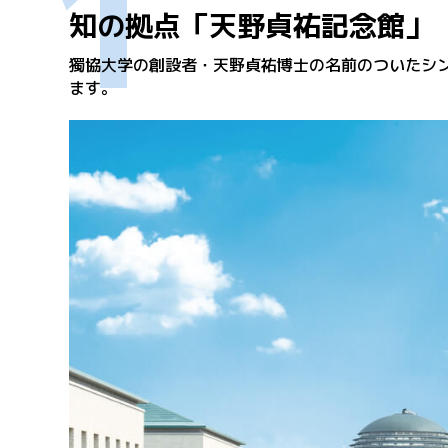
1
知の拠点「天野貞祐記念館」
獨協大学の創設者・天野貞祐博士の名前のついたシン
ます。