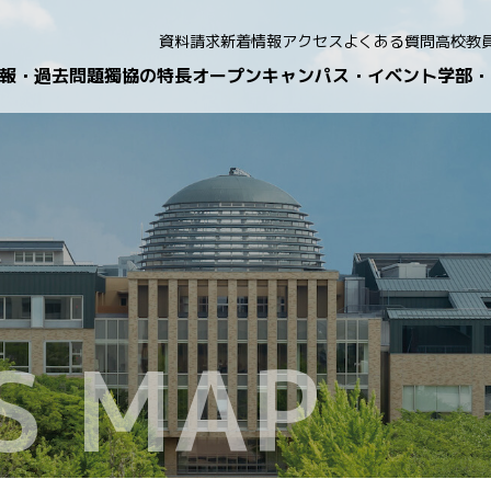
資料請求
新着情報
アクセス
よくある質問
高校教
報・過去問題
獨協の特長
オープンキャンパス・イベント
学部・
S MAP