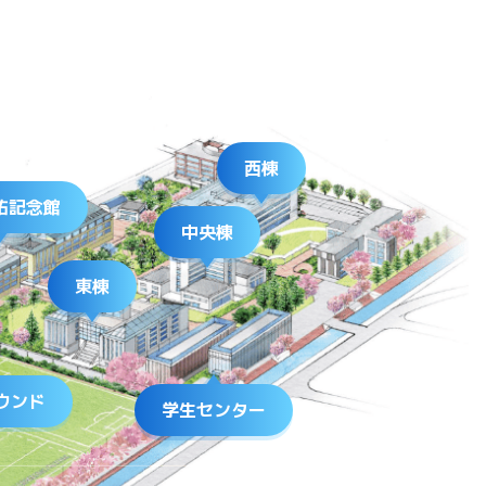
西棟
祐記念館
中央棟
東棟
ウンド
学生センター