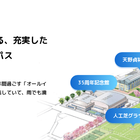
る、充実した
パス
天野貞
35周年記念館
年間過ごす「オールイ
結していて、雨でも濡
人工芝グラ