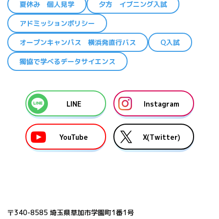
夏休み 個人見学
夕方 イブニング入試
アドミッションポリシー
オープンキャンパス 横浜発直行バス
Q入試
獨協で学べるデータサイエンス
LINE
Instagram
YouTube
X(Twitter)
〒340-8585 埼玉県草加市学園町1番1号