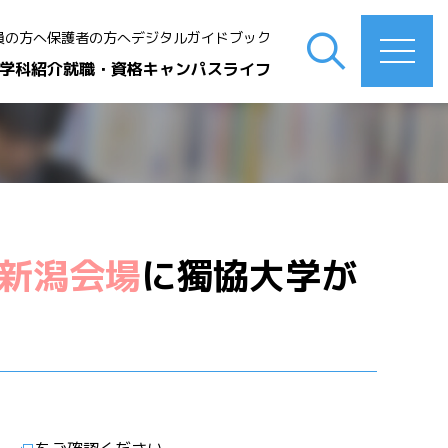
員の方へ
保護者の方へ
デジタルガイドブック
学科紹介
就職・資格
キャンパスライフ
新潟会場
に獨協大学が