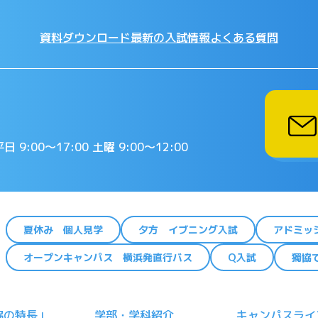
資料ダウンロード
最新の入試情報
よくある質問
日 9:00〜17:00 土曜 9:00〜12:00
夏休み 個人見学
夕方 イブニング入試
アドミッ
オープンキャンパス 横浜発直行バス
Q入試
獨協
協の特長」
学部・学科紹介
キャンパスライ