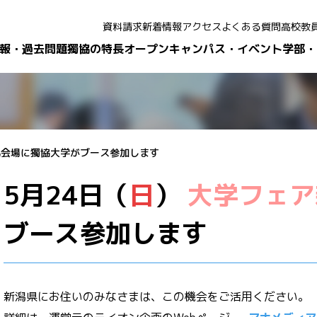
資料請求
新着情報
アクセス
よくある質問
高校教
報・過去問題
獨協の特長
オープンキャンパス・イベント
学部・
新潟会場に獨協大学がブース参加します
5月24日（
日
）
大学フェア
ブース参加します
新潟県にお住いのみなさまは、この機会をご活用ください。