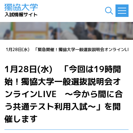
入試情報サイト
ト
>
1月28日(水) 「緊急開催！獨協大学一般選抜説明会オンラインL
1月28日(水) 「今回は19時開
始！獨協大学一般選抜説明会オ
ンラインLIVE ～今から間に合
う共通テスト利用入試～」を開
催します