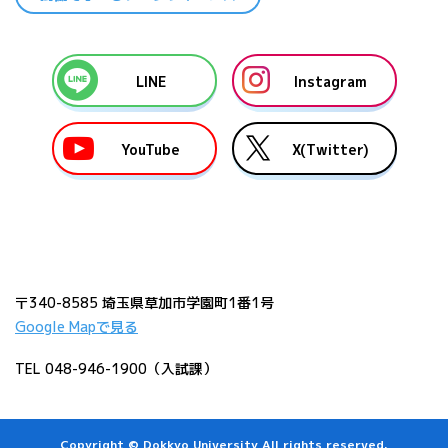
LINE
Instagram
YouTube
X(Twitter)
〒340-8585 埼玉県草加市学園町1番1号
Google Mapで見る
TEL 048-946-1900（入試課）
Copyright © Dokkyo University All rights reserved.