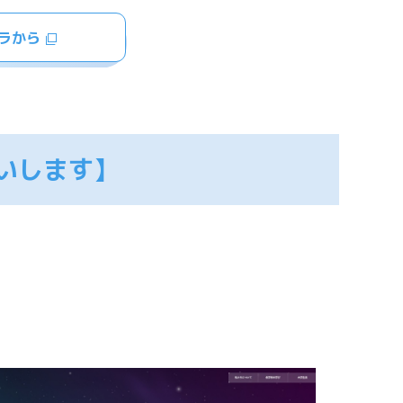
ラから
いします】