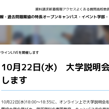
資料請求
新着情報
アクセス
よくある質問
高校教
報・過去問題
獨協の特長
オープンキャンパス・イベント
学部・
ンラインLIVEを開催します
10月22日(水) 大学説明
します
10月22日(水)18:00～18:35に、オンライン上で大学説明