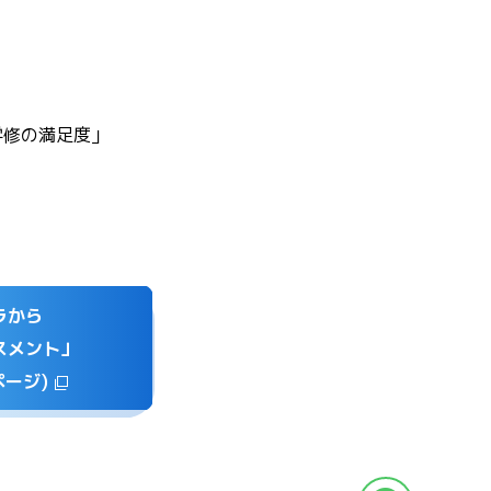
学修の満足度」
ラから
スメント」
ページ)