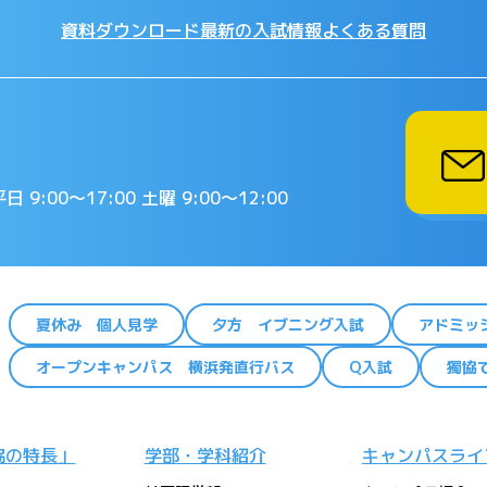
資料ダウンロード
最新の入試情報
よくある質問
日 9:00〜17:00 土曜 9:00〜12:00
夏休み 個人見学
夕方 イブニング入試
アドミッ
オープンキャンパス 横浜発直行バス
Q入試
獨協
協の特長」
学部・学科紹介
キャンパスライ