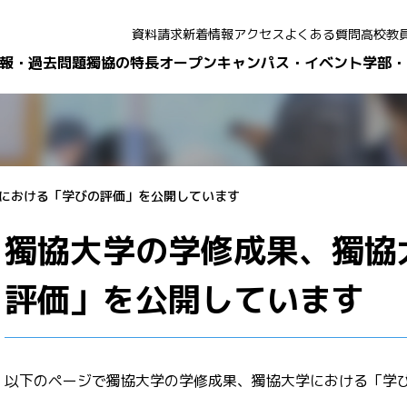
資料請求
新着情報
アクセス
よくある質問
高校教
報・過去問題
獨協の特長
オープンキャンパス・イベント
学部・
における「学びの評価」を公開しています
獨協大学の学修成果、獨協
評価」を公開しています
以下のページで獨協大学の学修成果、獨協大学における「学